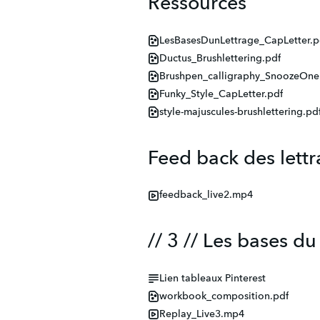
Ressources
LesBasesDunLettrage_CapLetter.p
Ductus_Brushlettering.pdf
Brushpen_calligraphy_SnoozeOne
Funky_Style_CapLetter.pdf
style-majuscules-brushlettering.pd
Feed back des lettr
feedback_live2.mp4
// 3 // Les bases du
Lien tableaux Pinterest
workbook_composition.pdf
Replay_Live3.mp4