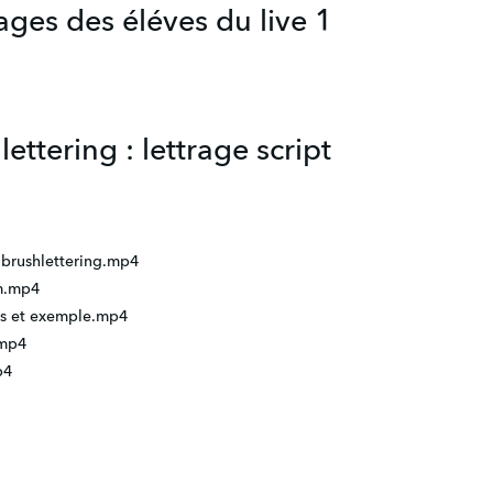
ages des éléves du live 1
lettering : lettrage script
 brushlettering.mp4
um.mp4
cas et exemple.mp4
.mp4
p4