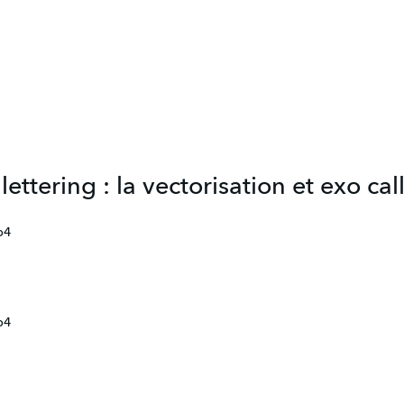
 lettering : la vectorisation et exo c
p4
p4