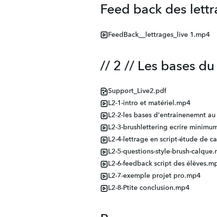
Feed back des lettr
FeedBack__lettrages_live 1.mp4
// 2 // Les bases du 
Support_Live2.pdf
L2-1-intro et matériel.mp4
L2-2-les bases d'entrainenemnt au
L2-3-brushlettering ecrire minim
L2-4-lettrage en script-étude de 
L2-5-questions-style-brush-calque
L2-6-feedback script des élèves.m
L2-7-exemple projet pro.mp4
L2-8-Ptite conclusion.mp4